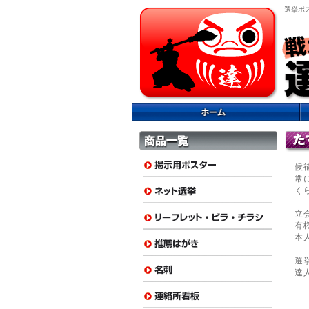
選挙ポ
候
常
く
立
有
本
選
達