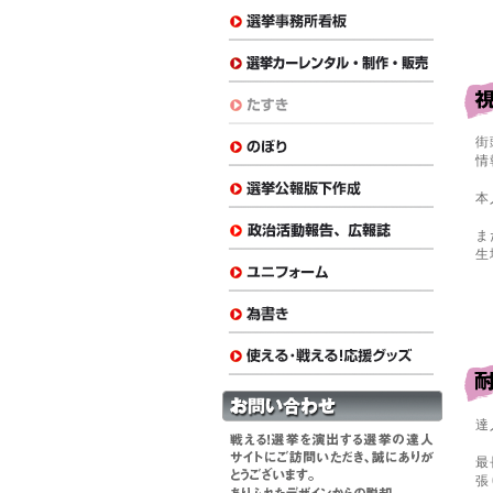
街
情
本
ま
生
達
最
張