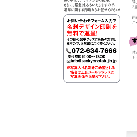
達
2
雨
ご
体
も