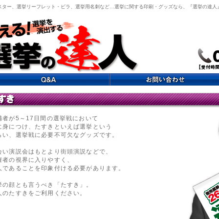
スター、選挙リーフレット・ビラ、選挙用名刺など…選挙に関する印刷・グッズなら、『選挙の達人
補者が5～17日間の選挙戦において
に身につけ、たすきといえば選挙という
らい、選挙戦に必要不可欠なグッズです。
会い演説会はもとより街頭演説などで、
権者の視界に入りやすく、
人であることを印象付ける必要があります。
挙の顔とも言うべき「たすき」。
人のたすきをご利用ください。